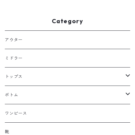
Category
アウター
ミドラー
トップス
シャツ・ブラウス
ボトム
カットソー
パンツ
ワンピース
スカート
靴